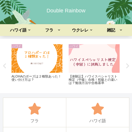
Double Rainbow
ハワイ語
フラ
ウクレレ
雑記
ハワイ
ハワイ
フ
ALOHAのポーズは２種類あった！
【体験記】ハワイスペシャリスト
フ
使い分け方は？
検定（中級）合格！初級との違い
て
は？勉強方法や合格基準
フラ
ハワイ語